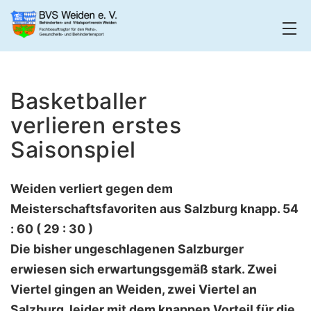
Zum
Inhalt
springen
BVS
Weiden
Basketballer
verlieren erstes
Saisonspiel
Weiden verliert gegen dem
Meisterschaftsfavoriten aus Salzburg knapp. 54
: 60 ( 29 : 30 )
Die bisher ungeschlagenen Salzburger
erwiesen sich erwartungsgemäß stark. Zwei
Viertel gingen an Weiden, zwei Viertel an
Salzburg, leider mit dem knappen Vorteil für die