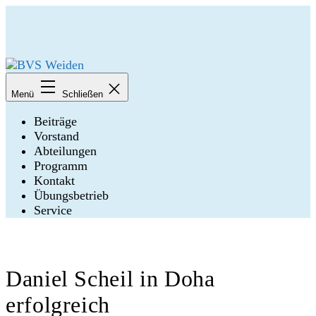
Zum
Inhalt
springen
BVS
Weiden
Menü
Schließen
Beiträge
Vorstand
Abteilungen
Programm
Kontakt
Übungsbetrieb
Service
Daniel Scheil in Doha
erfolgreich