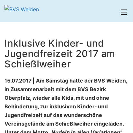
Zum
Inhalt
springen
BVS
Weiden
Inklusive Kinder- und
Jugendfreizeit 2017 am
Schießlweiher
15.07.2017 | Am Samstag hatte der BVS Weiden,
in Zusammenarbeit mit dem BVS Bezirk
Oberpfalz, wieder alle Kids, mit und ohne
Behinderung, zur inklusiven Kinder- und
Jugendfreizeit auf das wunderschöne
Vereinsgelände am Schießlweiher eingeladen.
Unter dem Motto „
Nudeln in allen Variationen
“