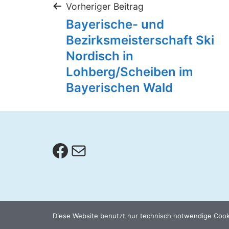
Beitragsnaviga
Vorheriger Beitrag
Bayerische- und
Bezirksmeisterschaft Ski
Nordisch in
Lohberg/Scheiben im
Bayerischen Wald
Facebook
E-Mail
Diese Website benutzt nur technisch notwendige Cooki