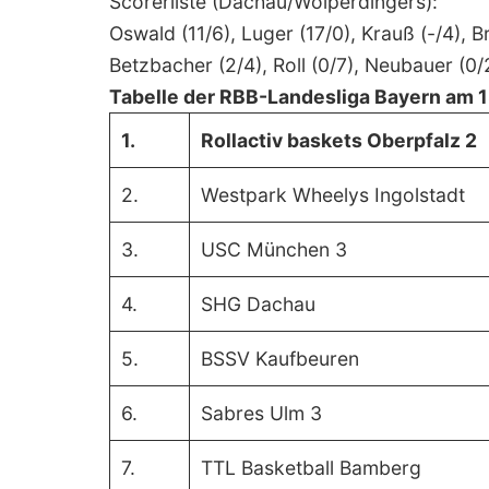
Scorerliste (Dachau/Woiperdingers):
Oswald (11/6), Luger (17/0), Krauß (-/4), B
Betzbacher (2/4), Roll (0/7), Neubauer (0/
Tabelle der RBB-Landesliga Bayern am 
1.
Rollactiv baskets Oberpfalz 2
2.
Westpark Wheelys Ingolstadt
3.
USC München 3
4.
SHG Dachau
5.
BSSV Kaufbeuren
6.
Sabres Ulm 3
7.
TTL Basketball Bamberg