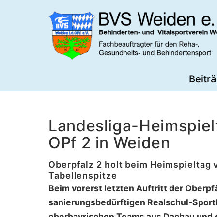
Zum
Inhalt
springen
BVS
Beitr
Weiden
Landesliga-Heimspielt
OPf 2 in Weiden
Oberpfalz 2 holt beim Heimspieltag 
Tabellenspitze
Beim vorerst letzten Auftritt der Oberpfä
sanierungsbedürftigen Realschul-Sporth
oberbayrischen Teams aus Dachau und 