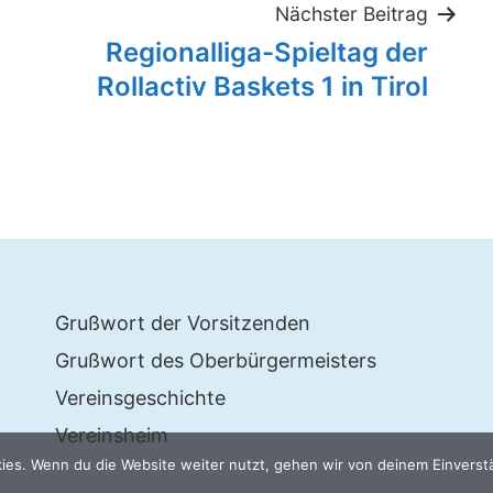
tion
Nächster Beitrag
Regionalliga-Spieltag der
Rollactiv Baskets 1 in Tirol
Grußwort der Vorsitzenden
Grußwort des Oberbürgermeisters
Vereinsgeschichte
Vereinsheim
es. Wenn du die Website weiter nutzt, gehen wir von deinem Einverst