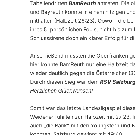
Tabellendritten
BamReuth
antreten. Die 
und Bayreuth konnte in einem hitzigen und
mithalten (Halbzeit 26:23). Obwohl die 
ihres 5. persönlichen Fouls, nicht bis zu
Schlusssirene doch ein klarer Erfolg für d
Anschließend mussten die Oberfranken ge
hier konnte BamReuth nur eine Halbzeit d
wieder deutlich gegen die Österreicher (3
Durch diesen Sieg war dem
RSV Salzburg
Herzlichen Glückwunsch!
Somit war das letzte Landesligaspiel dies
Weidener führten zur Halbzeit mit 27:23. I
auch „die Bank“ mit den Youngstern und N
konnten. Salzburg gewinnt mit 49:40.