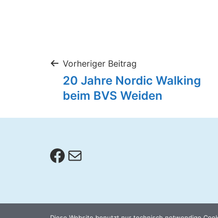
Beitragsnaviga
Vorheriger Beitrag
20 Jahre Nordic Walking
beim BVS Weiden
Facebook
E-Mail
Diese Website benutzt nur technisch notwendige Cooki