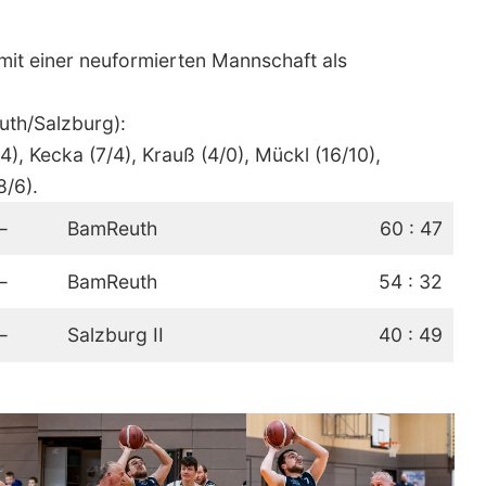
it einer neuformierten Mannschaft als
th/Salzburg):
4), Kecka (7/4), Krauß (4/0), Mückl (16/10),
8/6).
—
BamReuth
60 : 47
—
BamReuth
54 : 32
—
Salzburg II
40 : 49