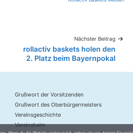
tion
Nächster Beitrag
rollactiv baskets holen den
2. Platz beim Bayernpokal
Grußwort der Vorsitzenden
Grußwort des Oberbürgermeisters
Vereinsgeschichte
Vereinsheim
es. Wenn du die Website weiter nutzt, gehen wir von deinem Einverst