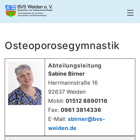
Zum
Inhalt
springen
BVS
Weiden
Osteoporosegymnastik
Abteilungsleitung
Sabine Birner
Herrmannstraße 16
92637 Weiden
Mobil:
01512 8890116
Fax:
0961 3814336
E-Mail:
sbirner@bvs-
weiden.de