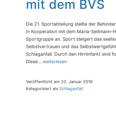
mit dem BVS
Die 21. Sportabteilung stellte der Behind
In Kooperation mit dem Maria-Seltmann-H
Sportgruppe an. Sport steigert das seelis
Selbstvertrauen und das Selbstwertgefühl.
Schlaganfall. Durch den Hirninfarkt sind f
Reha-
Diese…
weiterlesen
Sportgruppe
Schlaganfall
Veröffentlicht am
22. Januar 2016
mit
Kategorisiert als
Schlaganfall
dem
BVS