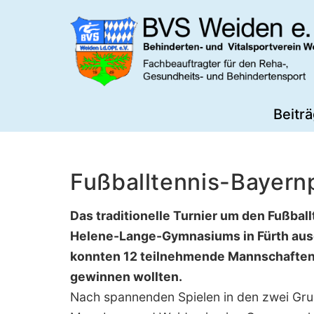
Zum
Inhalt
springen
BVS
Beitr
Weiden
Fußballtennis-Bayern
Das traditionelle Turnier um den Fußbal
Helene-Lange-Gymnasiums in Fürth ausg
konnten 12 teilnehmende Mannschaften 
gewinnen wollten.
Nach spannenden Spielen in den zwei Gru