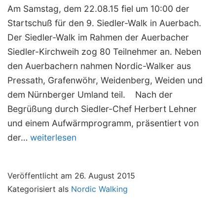
Am Samstag, dem 22.08.15 fiel um 10:00 der
Startschuß für den 9. Siedler-Walk in Auerbach.
Der Siedler-Walk im Rahmen der Auerbacher
Siedler-Kirchweih zog 80 Teilnehmer an. Neben
den Auerbachern nahmen Nordic-Walker aus
Pressath, Grafenwöhr, Weidenberg, Weiden und
dem Nürnberger Umland teil. Nach der
Begrüßung durch Siedler-Chef Herbert Lehner
und einem Aufwärmprogramm, präsentiert von
BVS
der…
weiterlesen
Weiden
beim
Veröffentlicht am
26. August 2015
9.
Kategorisiert als
Nordic Walking
Siedler-
Walk