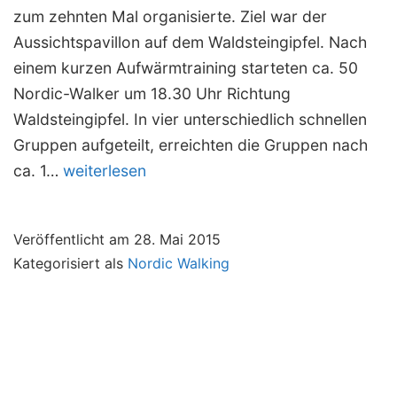
zum zehnten Mal organisierte. Ziel war der
Aussichtspavillon auf dem Waldsteingipfel. Nach
einem kurzen Aufwärmtraining starteten ca. 50
Nordic-Walker um 18.30 Uhr Richtung
Waldsteingipfel. In vier unterschiedlich schnellen
Gruppen aufgeteilt, erreichten die Gruppen nach
Nordic-
ca. 1…
weiterlesen
Walker
des
Veröffentlicht am
28. Mai 2015
BVS
Kategorisiert als
Nordic Walking
Weiden
auch
nachts
unterwegs