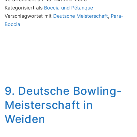
Topform
Kategorisiert als
Boccia und Pétanque
zum
Verschlagwortet mit
Deutsche Meisterschaft
,
Para-
Deutschen
Boccia
Meister
im
Para-
Boccia
9. Deutsche Bowling-
Meisterschaft in
Weiden