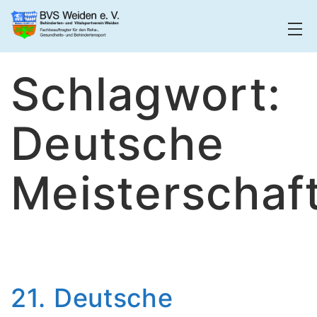
Zum
Inhalt
springen
BVS
Schlagwort:
Weiden
Deutsche
Meisterschaf
21. Deutsche